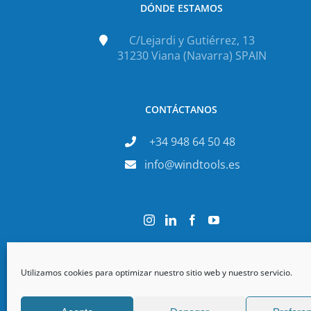
DÓNDE ESTAMOS
C/Lejardi y Gutiérrez, 13
31230 Viana (Navarra) SPAIN
CONTÁCTANOS
+34 948 64 50 48
info@windtools.es
Utilizamos cookies para optimizar nuestro sitio web y nuestro servicio.