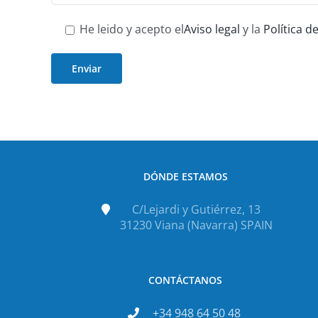
He leido y acepto el
Aviso legal
y la
Política d
DÓNDE ESTAMOS
C/Lejardi y Gutiérrez, 13
31230 Viana (Navarra) SPAIN
CONTÁCTANOS
+34 948 64 50 48